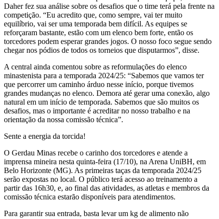
Daher fez sua análise sobre os desafios que o time terá pela frente na
competição. “Eu acredito que, como sempre, vai ter muito
equilíbrio, vai ser uma temporada bem difícil. As equipes se
reforçaram bastante, estão com um elenco bem forte, então os
torcedores podem esperar grandes jogos. O nosso foco segue sendo
chegar nos pódios de todos os torneios que disputarmos”, disse.
A central ainda comentou sobre as reformulações do elenco
minastenista para a temporada 2024/25: “Sabemos que vamos ter
que percorrer um caminho árduo nesse início, porque tivemos
grandes mudanças no elenco. Demora até gerar uma conexão, algo
natural em um início de temporada. Sabemos que são muitos os
desafios, mas o importante é acreditar no nosso trabalho e na
orientação da nossa comissão técnica”.
Sente a energia da torcida!
O Gerdau Minas recebe o carinho dos torcedores e atende a
imprensa mineira nesta quinta-feira (17/10), na Arena UniBH, em
Belo Horizonte (MG). As primeiras taças da temporada 2024/25
serão expostas no local. O público terá acesso ao treinamento a
partir das 16h30, e, ao final das atividades, as atletas e membros da
comissão técnica estarão disponíveis para atendimentos.
Para garantir sua entrada, basta levar um kg de alimento não