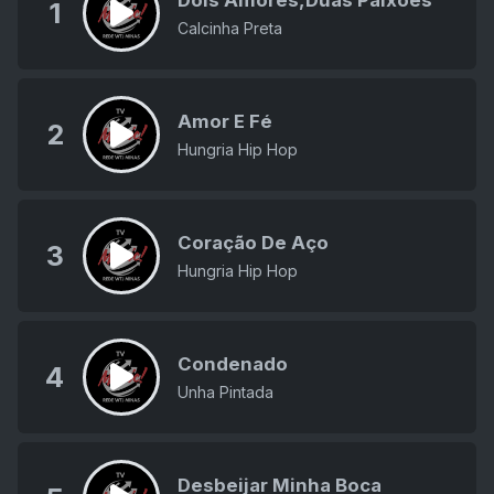
Dois Amores,Duas Paixões
1
Calcinha Preta
Amor E Fé
2
Hungria Hip Hop
Coração De Aço
3
Hungria Hip Hop
Condenado
4
Unha Pintada
Desbeijar Minha Boca